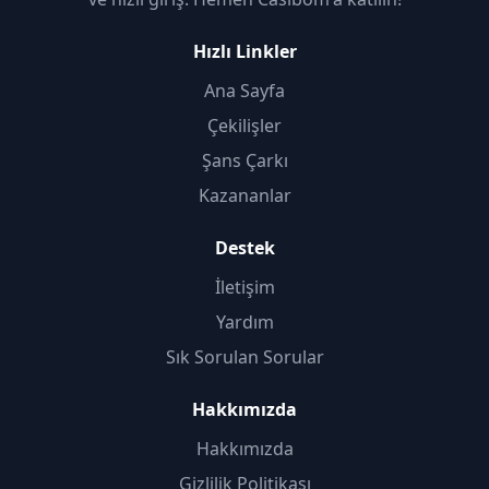
Hızlı Linkler
Ana Sayfa
Çekilişler
Şans Çarkı
Kazananlar
Destek
İletişim
Yardım
Sık Sorulan Sorular
Hakkımızda
Hakkımızda
Gizlilik Politikası