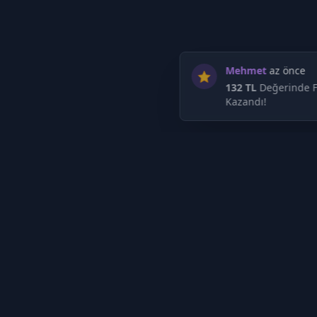
Mehmet
az önce
132 TL
Değerinde FreeSpin
Kazandı!
Casibom Giriş
Casibom Giriş: Türkiye'nin güvenilir casino siteleri!
Lisanslı bahis, geniş oyun seçenekleri, yüksek bonuslar
ve hızlı giriş. Hemen Casibom'a katılın!