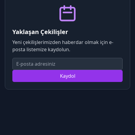
Yaklaşan Çekilişler
Yeni çekilişlerimizden haberdar olmak için e-
posta listemize kaydolun.
Kaydol