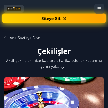
Siteye Git
Ana Sayfaya Dön
Çekilişler
Aktif çekilişlerimize katılarak harika ödüller kazanma
şansı yakalayın