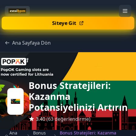
Siteye Git
Ana Sayfaya Dön
Bonus Stratejileri:
Kazanma
Potansiyelinizi Artırın
3.40
(63 değerlendirme)
Ana
Bonus
Bonus Stratejileri: Kazanma