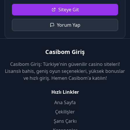
Siteye Git
Yorum Yap
Casibom Giriş
Casibom Giriş: Türkiye'nin güvenilir casino siteleri!
Lisanslı bahis, geniş oyun seçenekleri, yüksek bonuslar
ve hızlı giriş. Hemen Casibom'a katılın!
Hızlı Linkler
Ana Sayfa
Çekilişler
Şans Çarkı