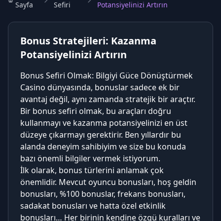
Sayfa
Sefiri
Potansiyelinizi Artırın
Bonus Stratejileri: Kazanma
Potansiyelinizi Artırın
Bonus Sefiri Olmak: Bilgiyi Güce Dönüştürmek
Casino dünyasında, bonuslar sadece ek bir
avantaj değil, aynı zamanda stratejik bir araçtır.
Bir bonus sefiri olmak, bu araçları doğru
kullanmayı ve kazanma potansiyelinizi en üst
düzeye çıkarmayı gerektirir. Ben yıllardır bu
alanda deneyim sahibiyim ve size bu konuda
bazı önemli bilgiler vermek istiyorum.
İlk olarak, bonus türlerini anlamak çok
önemlidir. Mevcut oyuncu bonusları, hoş geldin
bonusları, %100 bonuslar, frekans bonusları,
sadakat bonusları ve hatta özel etkinlik
bonusları… Her birinin kendine özgü kuralları ve