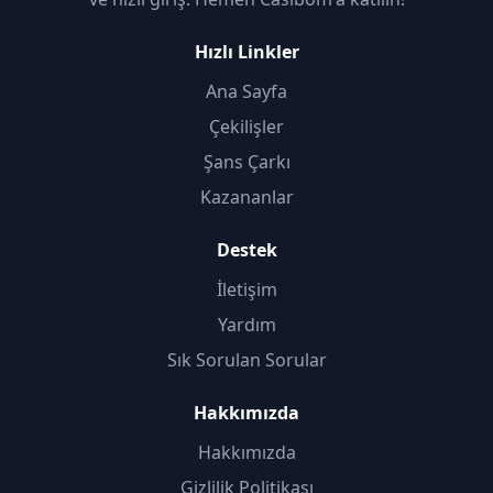
Hızlı Linkler
Ana Sayfa
Çekilişler
Şans Çarkı
Kazananlar
Destek
İletişim
Yardım
Sık Sorulan Sorular
Hakkımızda
Hakkımızda
Gizlilik Politikası