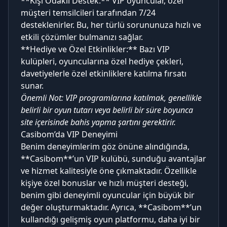
**Kişi Odaklı Destek:** VIP oyuncular, özel
müşteri temsilcileri tarafından 7/24
desteklenirler. Bu, her türlü sorununuza hızlı ve
etkili çözümler bulmanızı sağlar.
**Hediye ve Özel Etkinlikler:** Bazı VIP
kulüpleri, oyuncularına özel hediye çekleri,
davetiyelerle özel etkinliklere katılma fırsatı
sunar.
Önemli Not: VIP programlarına katılmak, genellikle
belirli bir oyun tutarı veya belirli bir süre boyunca
site içerisinde bahis yapma şartını gerektirir.
Casibom’da VIP Deneyimi
Benim deneyimlerim göz önüne alındığında,
**Casibom**’un VIP kulübü, sunduğu avantajlar
ve hizmet kalitesiyle öne çıkmaktadır. Özellikle
kişiye özel bonuslar ve hızlı müşteri desteği,
benim gibi deneyimli oyuncular için büyük bir
değer oluşturmaktadır. Ayrıca, **Casibom**’un
kullandığı gelişmiş oyun platformu, daha iyi bir