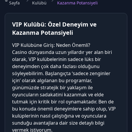
Sayfa
Kulübü
Kazanma Potansiyeli
VIP Kulübü: Özel Deneyim ve
Kazanma Potansiyeli
VIP Kulübüne Giriş: Neden Önemli?
Casino dünyasında uzun yıllardır yer alan biri
olarak, VIP kulübelerinin sadece lüks bir
deneyimden çok daha fazlası olduğunu
söyleyebilirim. Başlangıçta ‘sadece zenginler
için’ olarak algılanan bu programlar,
günümüzde stratejik bir yaklaşım ile
oyuncuların sadakatini kazanmak ve elde
tutmak için kritik bir rol oynamaktadır. Ben de
bu konuda önemli deneyimlere sahip olup, VIP
kulüplerinin nasıl çalıştığına ve oyunculara
sunduğu avantajlara dair size detaylı bilgi
vermek istiyorum.