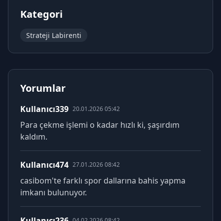
Kategori
Strateji Labirenti
Yorumlar
Kullanıcı339
20.01.2026 05:42
Para çekme işlemi o kadar hızlı ki, şaşırdım
kaldım.
Kullanıcı474
27.01.2026 08:42
casibom'te farklı spor dallarına bahis yapma
imkanı bulunuyor.
Kullanıcı236
04.02.2026 08:42