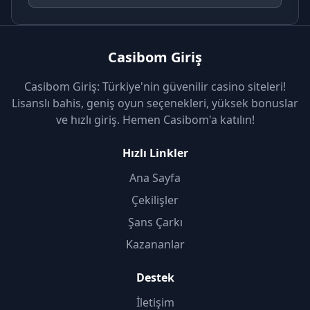
Casibom Giriş
Casibom Giriş: Türkiye'nin güvenilir casino siteleri!
Lisanslı bahis, geniş oyun seçenekleri, yüksek bonuslar
ve hızlı giriş. Hemen Casibom'a katılın!
Hızlı Linkler
Ana Sayfa
Çekilişler
Şans Çarkı
Kazananlar
Destek
İletişim