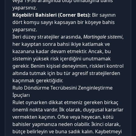
veya 19-36 aralığında olup olmadığına bahis
yaparsınız.
Köşebilгі Bahisleri (Corner Bets):
Bir sayının
dört komşu sayıyı kapsayan bir köşeye bahis
yaparsınız.
İleri düzey stratejiler arasında,
Martingale sistemi
,
her kayıptan sonra bahsi ikiye katlamak ve
kazanana kadar devam etmektir. Ancak, bu
sistemin yüksek risk içerdiğini unutmamak
gerekir. Benim kişisel deneyimim, riskleri kontrol
altında tutmak için bu tür agresif stratejilerden
kaçınmak gerektiğidir.
Rulo Döndürme Tecrübesini Zenginleştirme
İpuçları
Rulet oynarken dikkat etmeniz gereken birkaç
önemli nokta vardır. İlk olarak, duygusal kararlar
vermekten kaçının. Öfke veya heyecan, kötü
bahisler yapmanıza neden olabilir. İkinci olarak,
bütçe belirleyin ve buna sadık kalın. Kaybetmeyi