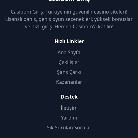
Casibom Giriş: Türkiye'nin güvenilir casino siteleri!
Lisanslı bahis, geniş oyun seçenekleri, yüksek bonuslar
ve hızlı giriş. Hemen Casibom'a katılın!
Hızlı Linkler
Ana Sayfa
Çekilişler
Şans Çarkı
Kazananlar
Destek
İletişim
Yardım
Sık Sorulan Sorular