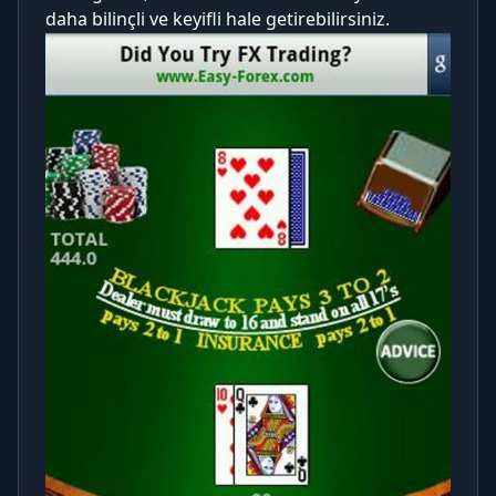
daha bilinçli ve keyifli hale getirebilirsiniz.