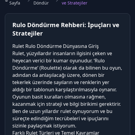
Sayfa
Döndür
ve Stratejiler
Rulo Döndürme Rehberi: İpuçları ve
Stratejiler
Rulet Rulo Döndürme Dünyasına Giriş
Rulet, yüzyıllardır insanların ilgisini çeken ve
heyecan verici bir kumar oyunudur. ‘Rulo
Döndürme’ (Roulette) olarak da bilinen bu oyun,
adından da anlaşılacağı üzere, dönen bir
tekerlek üzerinde sayıların ve renklerin yer
aldığı bir tablonun karşılaştırılmasıyla oynanır.
Oyunun basit kuralları olmasına rağmen,
kazanmak için strateji ve bilgi birikimi gerektirir.
Ben de uzun yıllardır rulet oynuyorum ve bu
süreçte edindiğim tecrübeleri ve ipuçlarını
sizinle paylaşmak istiyorum.
Farklı Rulet Türleri ve Temel Kavramlar