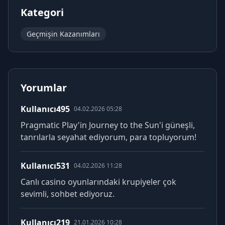
Kategori
Geçmişin Kazanımları
Yorumlar
Kullanıcı495
04.02.2026 05:28
Pragmatic Play'in Journey to the Sun'i güneşli,
tanrılarla seyahat ediyorum, para topluyorum!
Kullanıcı531
04.02.2026 11:28
Canlı casino oyunlarındaki krupiyeler çok
sevimli, sohbet ediyoruz.
Kullanıcı219
21.01.2026 10:28